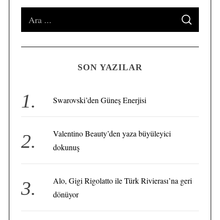
S
S
e
E
A
a
R
C
H
r
SON YAZILAR
c
h
f
S
Swarovski’den Güneş Enerjisi
e
o
a
r
r
Valentino Beauty’den yaza büyüleyici
:
c
dokunuş
h
f
o
Alo, Gigi Rigolatto ile Türk Rivierası’na geri
r
dönüyor
: