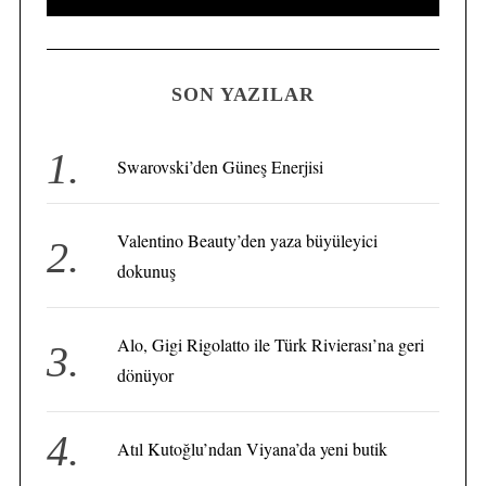
e
E
A
a
R
C
H
r
SON YAZILAR
c
h
f
Swarovski’den Güneş Enerjisi
o
S
e
r
a
Valentino Beauty’den yaza büyüleyici
:
r
dokunuş
c
h
f
Alo, Gigi Rigolatto ile Türk Rivierası’na geri
o
dönüyor
r
:
Atıl Kutoğlu’ndan Viyana’da yeni butik