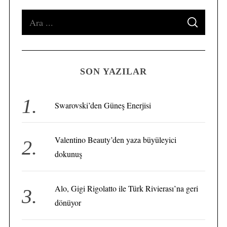
S
S
e
E
A
a
R
C
H
r
SON YAZILAR
c
h
S
f
Swarovski’den Güneş Enerjisi
e
o
a
r
r
Valentino Beauty’den yaza büyüleyici
:
c
dokunuş
h
f
o
Alo, Gigi Rigolatto ile Türk Rivierası’na geri
r
:
dönüyor