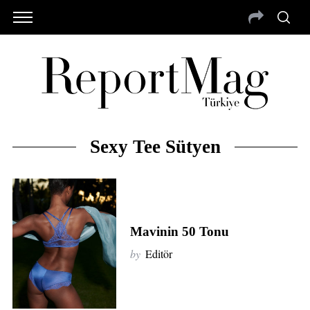
Sexy Tee Sütyen
Mavinin 50 Tonu
by
Editör