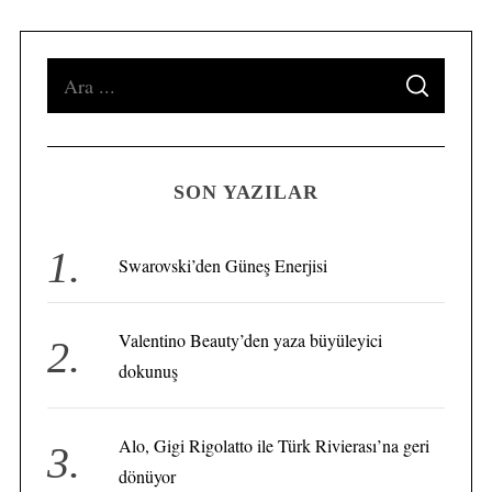
S
S
e
E
A
a
R
C
H
r
SON YAZILAR
c
h
S
f
e
Swarovski’den Güneş Enerjisi
a
o
r
r
c
Valentino Beauty’den yaza büyüleyici
:
h
dokunuş
f
o
r
Alo, Gigi Rigolatto ile Türk Rivierası’na geri
:
dönüyor