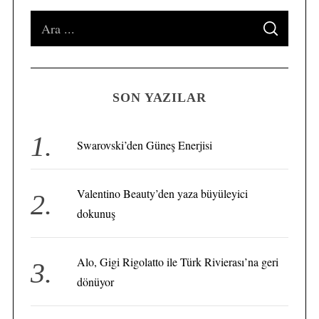
S
S
e
E
A
a
R
C
H
r
SON YAZILAR
c
h
f
S
Swarovski’den Güneş Enerjisi
e
o
a
r
r
Valentino Beauty’den yaza büyüleyici
:
c
dokunuş
h
f
o
Alo, Gigi Rigolatto ile Türk Rivierası’na geri
r
dönüyor
: