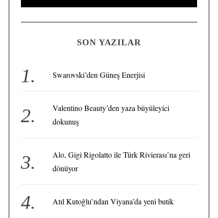
e
E
A
a
R
C
H
r
SON YAZILAR
c
h
f
Swarovski’den Güneş Enerjisi
o
S
e
r
a
Valentino Beauty’den yaza büyüleyici
:
r
dokunuş
c
h
f
Alo, Gigi Rigolatto ile Türk Rivierası’na geri
o
dönüyor
r
:
Atıl Kutoğlu’ndan Viyana’da yeni butik