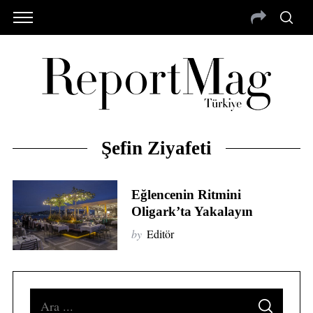
Şefin Ziyafeti
Eğlencenin Ritmini
Oligark’ta Yakalayın
by
Editör
S
S