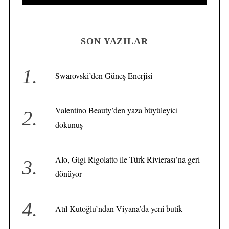
e
E
A
a
R
C
H
r
SON YAZILAR
c
h
f
Swarovski’den Güneş Enerjisi
S
o
e
r
a
Valentino Beauty’den yaza büyüleyici
r
:
c
dokunuş
h
f
o
Alo, Gigi Rigolatto ile Türk Rivierası’na geri
r
dönüyor
:
Atıl Kutoğlu’ndan Viyana’da yeni butik