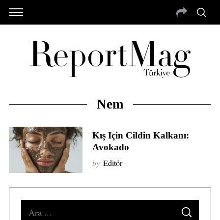
Nem
Kış Için Cildin Kalkanı:
Avokado
by
Editör
S
S