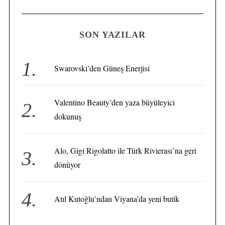
A
a
R
C
H
r
SON YAZILAR
c
h
f
Swarovski’den Güneş Enerjisi
o
S
r
e
Valentino Beauty’den yaza büyüleyici
:
a
dokunuş
r
c
h
Alo, Gigi Rigolatto ile Türk Rivierası’na geri
f
o
dönüyor
r
:
Atıl Kutoğlu’ndan Viyana’da yeni butik