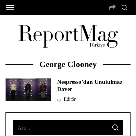
George Clooney
Nespresso’dan Unutulmaz
Davet
by
Editör
S
S
e
E