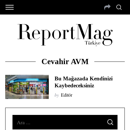
Cevahir AVM
Bu Mağazada Kendinizi
Kaybedeceksiniz
by
Editör
S
S
e
E