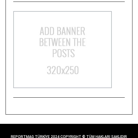
REPORTMAG TÜRKİYE 2024 COPYRIGHT © TÜM HAKLARI SAKLIDIR