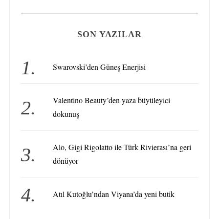
A
a
R
C
H
r
SON YAZILAR
c
h
f
Swarovski’den Güneş Enerjisi
o
S
r
e
Valentino Beauty’den yaza büyüleyici
a
:
dokunuş
r
c
h
Alo, Gigi Rigolatto ile Türk Rivierası’na geri
f
o
dönüyor
r
:
Atıl Kutoğlu’ndan Viyana’da yeni butik