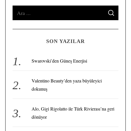
S
S
e
E
A
a
R
C
H
r
SON YAZILAR
c
h
S
f
Swarovski’den Güneş Enerjisi
e
o
a
r
r
Valentino Beauty’den yaza büyüleyici
:
c
dokunuş
h
f
o
Alo, Gigi Rigolatto ile Türk Rivierası’na geri
r
:
dönüyor