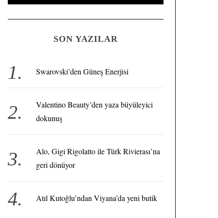
e
E
A
a
R
C
H
r
SON YAZILAR
c
h
f
Swarovski’den Güneş Enerjisi
o
r
Valentino Beauty’den yaza büyüleyici
:
dokunuş
Alo, Gigi Rigolatto ile Türk Rivierası’na
geri dönüyor
Atıl Kutoğlu’ndan Viyana’da yeni butik