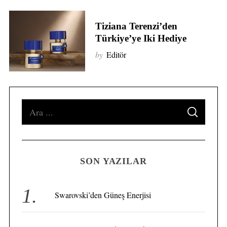
Tiziana Terenzi’den
Türkiye’ye Iki Hediye
by
Editör
S
S
e
E
A
a
R
S
C
H
r
e
a
SON YAZILAR
c
r
h
c
f
h
Swarovski’den Güneş Enerjisi
o
f
o
r