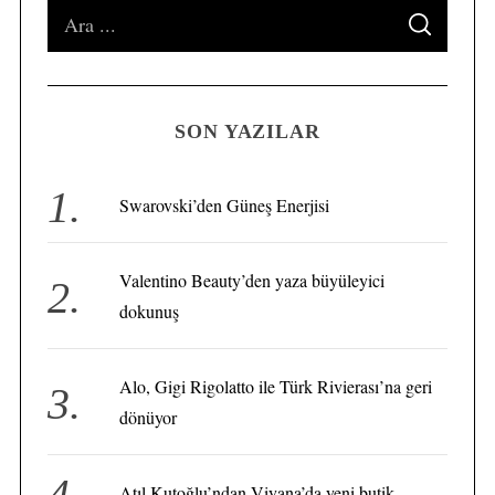
S
S
e
E
A
a
R
C
H
r
SON YAZILAR
c
h
f
Swarovski’den Güneş Enerjisi
S
o
e
a
r
Valentino Beauty’den yaza büyüleyici
r
:
c
dokunuş
h
f
o
Alo, Gigi Rigolatto ile Türk Rivierası’na geri
r
dönüyor
:
Atıl Kutoğlu’ndan Viyana’da yeni butik