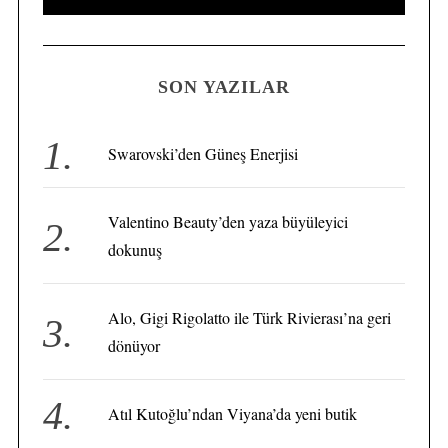
e
E
A
a
R
C
H
r
SON YAZILAR
c
h
f
Swarovski’den Güneş Enerjisi
o
S
e
r
a
Valentino Beauty’den yaza büyüleyici
:
r
dokunuş
c
h
f
Alo, Gigi Rigolatto ile Türk Rivierası’na geri
o
dönüyor
r
:
Atıl Kutoğlu’ndan Viyana’da yeni butik